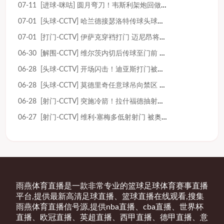
07-11 [进球-咪咕] 圆月弯刀！韦斯利架炮回做 姚均晟兜射十分角入网
07-01 [头球-CCTV] 哈兰德接瑟洛特传球头球射门 被门将没收
07-01 [打门-CCTV] 伊萨克穿裆打门 迈尼昂将球没收
06-30 [解围-CCTV] 维尔茨内切后传球至门前 卡纳莱极限解围
06-28 [头球-CCTV] 开场闪击！迪亚斯打门被挡 科尔多瓦头球顶高
06-28 [头球-CCTV] 莫德里奇任意球吊向禁区 蓬格拉契奇头球射门顶高
06-28 [射门-CCTV] 突施冷箭！拉什福德抽射近角被门将扑出
06-27 [射门-CCTV] 维利·塞梅多低射射门 被奥韦斯扑出
雨燕体育直播是一款非常专业的篮球足球体育赛事直播
平台,提供最新高清足球直播、篮球直播在线观看,搜集
雨燕体育直播信号源,提供nba直播、cba直播、世界杯
直播、欧冠直播、英超直播、西甲直播、德甲直播、意