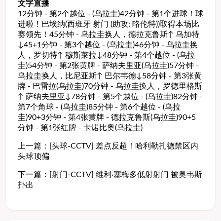
文字直播
12分钟 - 第2个越位 - (乌拉圭)42分钟 - 第1个进球！球
进啦！巴埃纳(西班牙 射门 (助攻: 略伦特))取得本场比
赛领先！45分钟 - 乌拉圭换人，德拉克鲁斯↑ 乌加特
↓45+1分钟 - 第3个越位 - (乌拉圭)46分钟 - 乌拉圭换
人，罗切特↑ 穆斯莱拉↓48分钟 - 第4个越位 - (乌拉
圭)54分钟 - 第2张黄牌 - 萨纳夫里亚(乌拉圭)57分钟 -
乌拉圭换人，比尼亚斯↑ 巴尔韦德↓58分钟 - 第3张黄
牌 - 巴雷拉(乌拉圭)70分钟 - 乌拉圭换人，罗德里格斯
↑ 萨纳夫里亚↓78分钟 - 第5个越位 - (乌拉圭)82分钟 -
第7个角球 - (乌拉圭)85分钟 - 第6个越位 - (乌拉
圭)90+3分钟 - 第4张黄牌 - 德拉克鲁斯(乌拉圭)90+5
分钟 - 第1张红牌 - 卡诺比奥(乌拉圭)
上一篇：
[头球-CCTV] 差点反超！哈利勒扎德禁区内
头球顶偏
下一篇：
[射门-CCTV] 维利·塞梅多低射射门 被奥韦斯
扑出