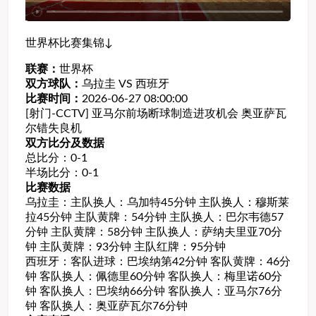
世界杯比赛集锦↓
联赛：
世界杯
双方球队：
乌拉圭 VS 西班牙
比赛时间：
2026-06-27 08:00:00
[射门-CCTV] 亚马尔前场断球制造进攻机会 奥亚萨瓦
尔错失良机
双方比分及数据
总比分：0-1
半场比分：0-1
比赛数据
乌拉圭：主队换人：乌加特45分钟 主队换人：穆斯莱
拉45分钟 主队黄牌：54分钟 主队换人：巴尔韦德57
分钟 主队黄牌：58分钟 主队换人：萨纳夫里亚70分
钟 主队黄牌：93分钟 主队红牌：95分钟
西班牙：客队进球：巴埃纳第42分钟 客队黄牌：46分
钟 客队换人：佩德里60分钟 客队换人：梅里诺60分
钟 客队换人：巴埃纳66分钟 客队换人：亚马尔76分
钟 客队换人：奥亚萨瓦尔76分钟